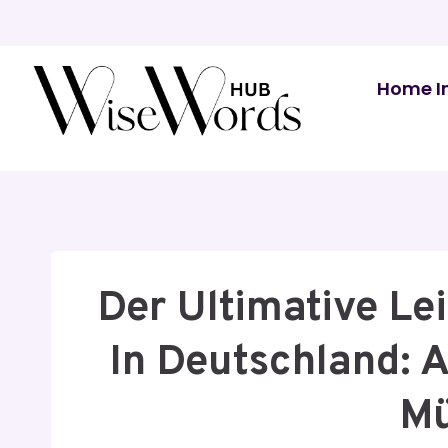
Skip
to
content
Home I
Der Ultimative Le
In Deutschland: A
Mü