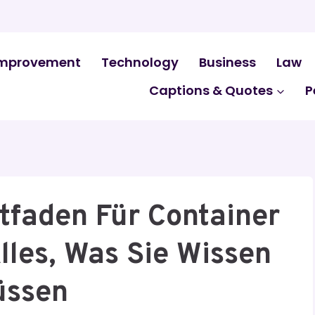
mprovement
Technology
Business
Law
Captions & Quotes
P
itfaden Für Container
lles, Was Sie Wissen
ssen